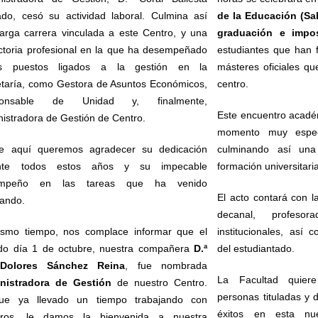
ado, cesó su actividad laboral. Culmina así
de la Educación (Sa
arga carrera vinculada a este Centro, y una
graduación e impo
ctoria profesional en la que ha desempeñado
estudiantes que han f
os puestos ligados a la gestión en la
másteres oficiales qu
etaría, como Gestora de Asuntos Económicos,
centro.
onsable
de Unidad y, finalmente,
Este encuentro académ
istradora de Gestión de Centro.
momento muy espec
e aquí queremos agradecer su dedicación
culminando así una
nte todos estos años y su impecable
formación universitari
empeño en las tareas que ha venido
El acto contará con l
zando.
decanal, profesor
ismo tiempo, nos complace informar que el
institucionales, así 
do día 1 de octubre, nuestra compañera
D.ª
del estudiantado.
Dolores Sánchez Reina
, fue nombrada
La Facultad quiere
nistradora de Gestión
de nuestro Centro.
personas tituladas y 
ue ya llevado un tiempo trabajando con
éxitos en esta nu
tros, le damos la bienvenida a nuestra