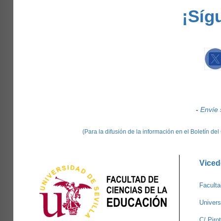
¡Síg
-
Envíe 
(Para la difusión de la información en el Boletín d
Viced
Faculta
Univers
C/ Piro