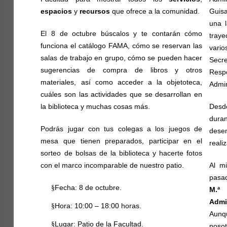
espacios
y
recursos
que ofrece a la comunidad.
Guis
una l
El 8 de octubre búscalos y te contarán cómo
traye
funciona el catálogo FAMA, cómo se reservan las
vari
salas de trabajo en grupo, cómo se pueden hacer
Secr
sugerencias de compra de libros y otros
Resp
materiales, así como acceder a la
objetoteca
,
Admin
cuáles son las actividades que se desarrollan en
la biblioteca y muchas cosas más.
Desd
dura
Podrás jugar con tus colegas a los juegos de
des
mesa que tienen preparados, participar en el
reali
sorteo de bolsas de la biblioteca y hacerte fotos
con el marco incomparable de nuestro patio.
Al m
pasa
§
Fecha: 8 de octubre.
M.ª 
Admi
§
Hora: 10:00 – 18:00 horas.
Aunq
§
Lugar: Patio de la Facultad.
noso