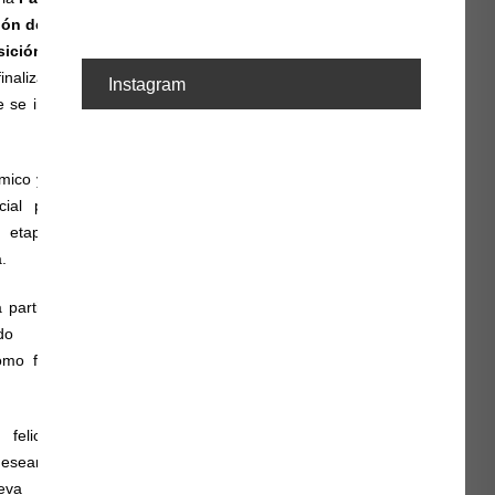
lón de Actos)
el
acto de
sición de becas
a los
inalizado los estudios de
Instagram
e se imparten en nuestro
ico y festivo, supone un
ial para el alumnado,
 etapa decisiva en su
a.
a participación del equipo
ado y representantes
como familiares y amigos
 felicitar a todas las
desearles el mayor de los
eva etapa personal y