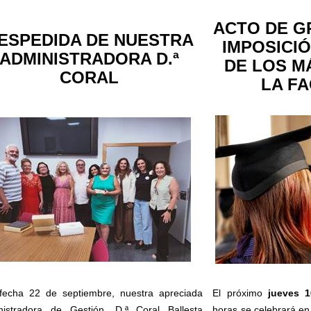
ACTO DE G
ESPEDIDA DE NUESTRA
IMPOSICI
ADMINISTRADORA
D.ª
DE LOS M
CORAL
LA F
fecha 22 de septiembre, nuestra apreciada
El próximo
jueves 
nistradora de Gestión,
D.ª
Coral Ballesta
horas se celebrará en