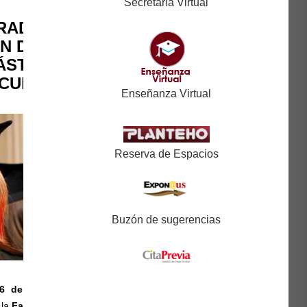
Secretaría Virtual
RADUACIÓN E
ÓN DE BECAS
ÁSTERES DE
ACULTAD
Enseñanza Virtual
Reserva de Espacios
Buzón de sugerencias
16 de octubre
a las 17
 la
Facultad de Ciencias