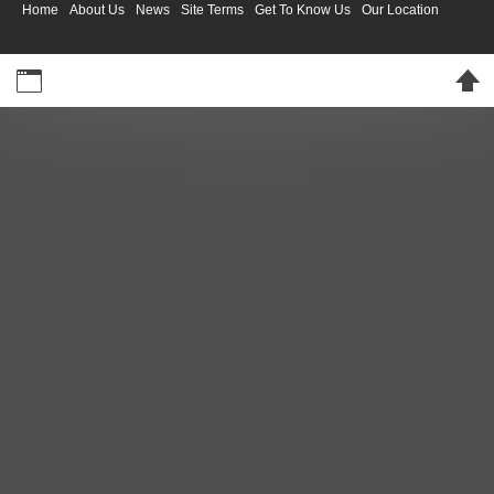
Home
About Us
News
Site Terms
Get To Know Us
Our Location
Desktop Version