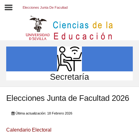
Elecciones Junta De Facultad
Inicio
EL CENTRO
ESTUDIOS
INVESTIGACIÓN
Secretaría
PARTICIPA
Elecciones Junta de Facultad 2026
INTERNACIONAL
Directorio FCCE
Última actualización: 18 Febrero 2026
Calendario Electoral