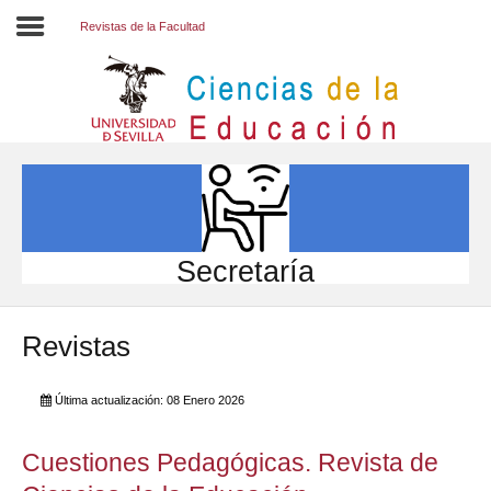
Revistas de la Facultad
Inicio
EL CENTRO
ESTUDIOS
INVESTIGACIÓN
Secretaría
PARTICIPA
Revistas
INTERNACIONAL
Directorio FCCE
Última actualización: 08 Enero 2026
Cuestiones Pedagógicas. Revista de