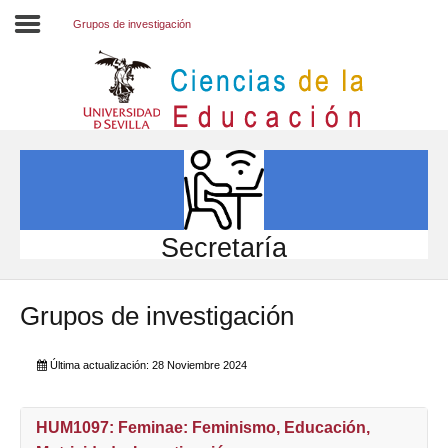
Grupos de investigación
Inicio
EL CENTRO
ESTUDIOS
INVESTIGACIÓN
Secretaría
PARTICIPA
Grupos de investigación
INTERNACIONAL
Directorio FCCE
Última actualización: 28 Noviembre 2024
HUM1097: Feminae: Feminismo, Educación,