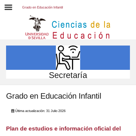
Grado en Educación Infantil
Inicio
EL CENTRO
ESTUDIOS
INVESTIGACIÓN
Secretaría
PARTICIPA
Grado en Educación Infantil
INTERNACIONAL
Directorio FCCE
Última actualización: 31 Julio 2026
Plan de estudios e información oficial del