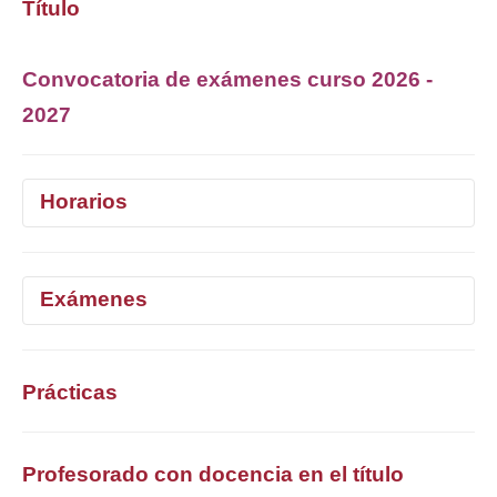
Título
Convocatoria de exámenes curso 2026 -
2027
Horarios
1°
2°
3°
4°
Exámenes
Selecciona curso
1°
2°
3°
4°
Prácticas
Selecciona curso
Profesorado con docencia en el título