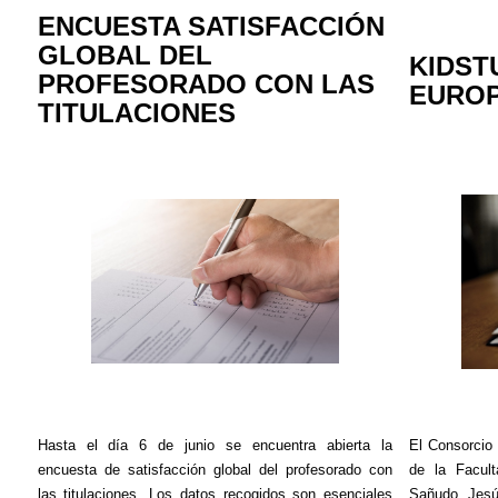
ENCUESTA SATISFACCIÓN
GLOBAL DEL
KIDST
PROFESORADO CON LAS
EUROP
TITULACIONES
Hasta el día 6 de junio se encuentra abierta la
El Consorcio
encuesta de satisfacción global del profesorado con
de la Facul
las titulaciones. Los datos recogidos son esenciales
Sañudo, Jes