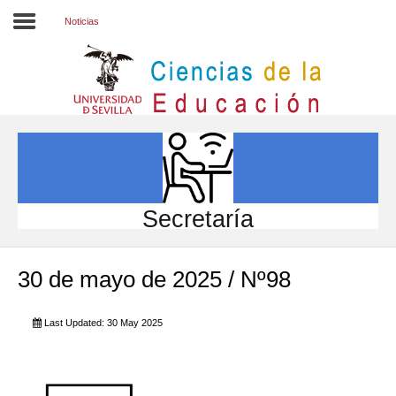
Noticias
Inicio
EL CENTRO
ESTUDIOS
INVESTIGACIÓN
Secretaría
PARTICIPA
30 de mayo de 2025 / Nº98
INTERNACIONAL
Directorio FCCE
Last Updated: 30 May 2025