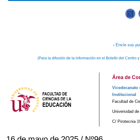
-
Envíe sus pu
(Para la difusión de la información en el Boletín del Centr
Área de Com
Vicedecanato 
Institucional
Facultad de Ci
Universidad de 
C/ Pirotecnia 1
16 de mayo de 2025 / Nº96