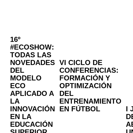
16º
#ECOSHOW:
TODAS LAS
NOVEDADES
VI CICLO DE
DEL
CONFERENCIAS:
MODELO
FORMACIÓN Y
ECO
OPTIMIZACIÓN
APLICADO A
DEL
LA
ENTRENAMIENTO
INNOVACIÓN
EN FÚTBOL
I
EN LA
D
EDUCACIÓN
A
SUPERIOR
U