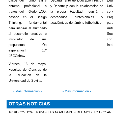
casos del mundo real y
Departamento de Educación Física
Ed
entorno profesional a
y Deporte y con la colaboración de
Univ
través del método ECO,
la propia Facultad, reunirá a
co
basado en el
Design
destacados profesionales y
Pro
Thinking
, fundamental
académicos del ámbito futbolístico.
par
para inspirar al alumnado
Aut
al desarrollo creativo e
Soc
inspirador de sus
co
propuestas. ¡Os
Inte
esperamos! 16º
#ECOshow.
Viernes, 16 de mayo.
Facultad de Ciencias de
la Educación de la
Universidad de Sevilla.
- Más información -
- Más información -
OTRAS NOTICIAS
16º #ECOSHOW: TODAS LAS NOVEDADES DEL MODELO ECO APL