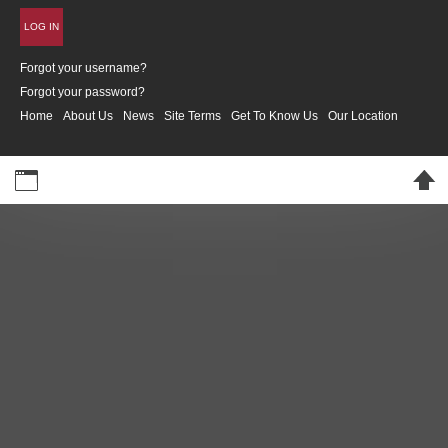
LOG IN
Forgot your username?
Forgot your password?
Home
About Us
News
Site Terms
Get To Know Us
Our Location
Desktop Version