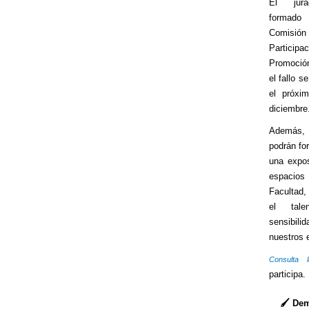
El jura
formad
Comi
Partic
Promoción
el fallo s
el próxi
diciembre
Además, 
podrán fo
una expos
espaci
Facultad
el tal
sensib
nuestros 
Consulta 
participa.
🖌️ De