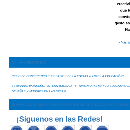
creativ
que t
convie
gesto so
Na
- Más i
OTRAS NOTICIAS
CICLO DE CONFERENCIAS “DESAFIOS DE LA ESCUELA ANTE LA EDUCACIÓN"
SEMINARIO-WORKSHOP INTERNACIONAL: “PATRIMONIO HISTÓRICO EDUCATIVO E
DE NIÑAS Y MUJERES EN LAS STEAM
Universidad de Sevilla. Facultad de Ciencias de la Educación.
C. Pirotec
¡Síguenos en las Redes!