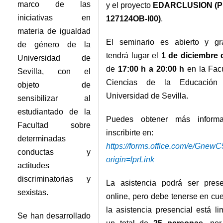
marco de las
y el proyecto
EDARCLUSION (PI
iniciativas en
127124OB-I00)
.
materia de igualdad
El seminario es abierto y gra
de género de la
tendrá lugar el
1 de diciembre 
Universidad de
de
17:00 h a 20:00 h
en la Fac
Sevilla, con el
Ciencias de la Educación
objeto de
Universidad de Sevilla.
sensibilizar al
estudiantado de la
Puedes obtener más inform
Facultad sobre
inscribirte en:
determinadas
https://forms.office.com/e/Gne
conductas y
origin=lprLink
actitudes
discriminatorias y
La asistencia podrá ser prese
sexistas.
online, pero debe tenerse en cu
la asistencia presencial está li
Se han desarrollado