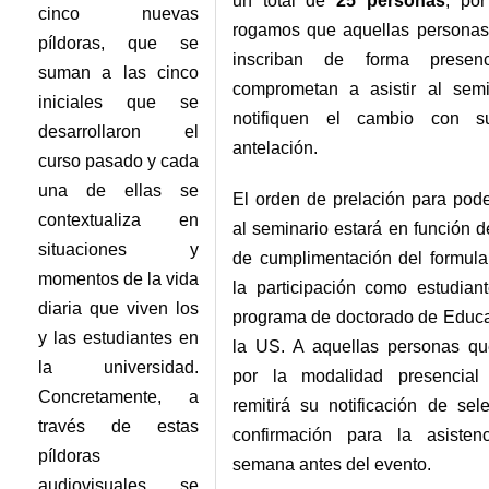
un total de
25 personas
, por
cinco nuevas
rogamos que aquellas personas
píldoras, que se
inscriban de forma presen
suman a las cinco
comprometan a asistir al semi
iniciales que se
notifiquen el cambio con suf
desarrollaron el
antelación.
curso pasado y cada
una de ellas se
El orden de prelación para poder
contextualiza en
al seminario estará en función d
situaciones y
de cumplimentación del formula
momentos de la vida
la participación como estudian
diaria que viven los
programa de doctorado de Educ
y las estudiantes en
la US. A aquellas personas qu
la universidad.
por la modalidad presencial
Concretamente, a
remitirá su notificación de sel
través de estas
confirmación para la asisten
píldoras
semana antes del evento.
audiovisuales se