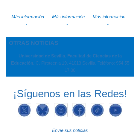
- Más información
- Más información
- Más información
-
-
-
OTRAS NOTICIAS
Universidad de Sevilla. Facultad de Ciencias de la
Educación.
C. Pirotecnia 19, 41013 Sevilla. Teléfono: 954 55
17 00
¡Síguenos en las Redes!
Envíe sus noticias
-
-