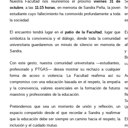
Nuestra Facultad nos reuniremos el próximo
viernes 31 de
S
octubre
, a las
11:15 horas
, en memoria de Sandra Peña, la joven
fi
estudiante cuyo fallecimiento ha conmovido profundamente a toda
e
la sociedad.
es
El encuentro tendrá lugar en el
patio de la Facultad
, lugar que
En
simboliza la convivencia y el diálogo, donde toda la comunidad
en
universitaria guardaremos un minuto de silencio en memoria de
af
Sandra.
y 
Br
Con este gesto, nuestra comunidad universitaria —estudiantes,
cu
profesorado y PTGAS— desea mostrar su rechazo a cualquier
forma de acoso o violencia. La Facultad reafirma así su
A
compromiso con una educación basada en el respeto, la empatía
e
y la convivencia, valores esenciales en la formación de futuros
ne
maestros y profesionales de la educación.
fl
S
Pretendemos que sea un momento de unión y reflexión, un
Un
espacio compartido desde el que recordar a Sandra y reafirmar
que la educación debe ser siempre un camino hacia el respeto, la
E
inclusión y el cuidado mutuo.
m