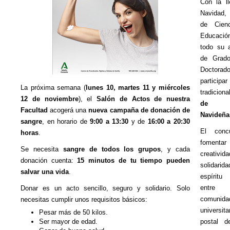
Con la l
Navidad,
de Cien
Educaci
todo su
de Grad
Docto
partici
La próxima semana (
lunes 10, martes 11 y miércoles
tradicio
12 de noviembre
), el
Salón de Actos de nuestra
de P
Facultad
acogerá una
nueva campaña de donación de
Navideña
sangre
, en horario de
9:00 a 13:30
y de
16:00 a 20:30
El conc
horas
.
fome
Se necesita
sangre de todos los grupos
, y cada
creati
donación cuenta:
15 minutos de tu tiempo pueden
solidar
salvar una vida
.
espírit
entre
Donar es un acto sencillo, seguro y solidario. Solo
comunida
necesitas cumplir unos requisitos básicos:
universi
Pesar más de 50 kilos.
Ser mayor de edad.
postal de