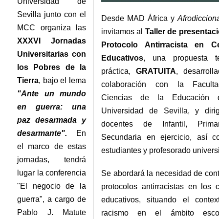
Universidad de
Sevilla junto con el
Desde MAD África y
Afrodiccion
MCC organiza las
invitamos al
Taller de presentaci
XXXVI Jornadas
Protocolo Antirracista en C
Universitarias con
Educativos
, una propuesta te
los Pobres de la
práctica,
GRATUITA
, desarroll
Tierra
, bajo el lema
colaboración con la Facult
"Ante un mundo
Ciencias de la Educación 
en guerra: una
Universidad de Sevilla, y diri
paz desarmada y
docentes de Infantil, Prim
desarmante".
En
Secundaria en ejercicio, así 
el marco de estas
estudiantes y profesorado universi
jornadas, tendrá
lugar la conferencia
Se abordará la necesidad de cont
"El negocio de la
protocolos antirracistas en los 
guerra", a cargo de
educativos, situando el contex
Pablo J. Matute
racismo en el ámbito esco