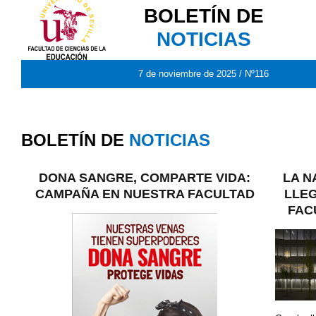
BOLETÍN DE
NOTICIAS
7 de noviembre de 2025 / Nº116
BOLETÍN DE
NOTICIAS
DONA SANGRE, COMPARTE VIDA:
LA N
CAMPAÑA EN NUESTRA FACULTAD
LLEG
FAC