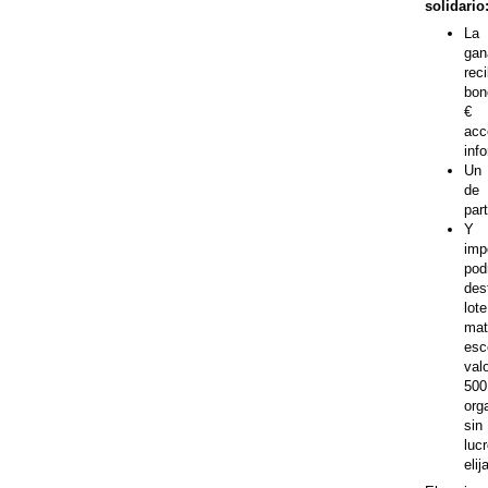
solidario
La
gan
rec
bon
€
acc
inf
Un
de
part
Y 
imp
pod
des
lo
mat
esc
val
50
org
sin
lu
elij