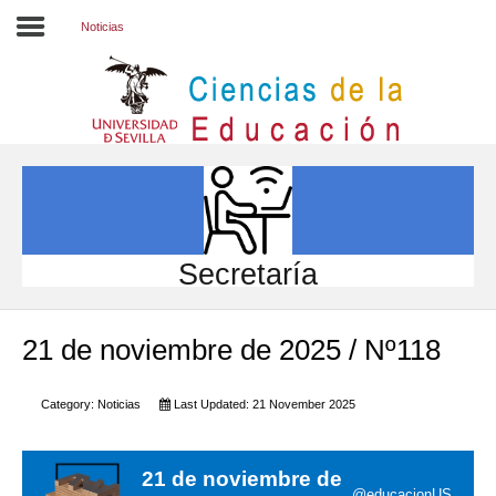
Noticias
Inicio
EL CENTRO
ESTUDIOS
INVESTIGACIÓN
Secretaría
PARTICIPA
21 de noviembre de 2025 / Nº118
INTERNACIONAL
Directorio FCCE
Category:
Noticias
Last Updated: 21 November 2025
21 de noviembre de
@educacionUS