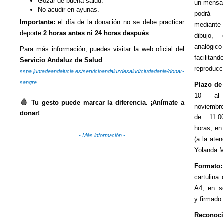
Gozar de buena salud.
un mensaj
No acudir en ayunas.
podrá r
Importante:
el día de la donación no se debe practicar
mediant
deporte
2 horas antes ni 24 horas después
.
dibujo,
analógic
Para más información, puedes visitar la web oficial del
facili
Servicio Andaluz de Salud
:
reproducc
sspa.juntadeandalucia.es/servicioandaluzdesalud/ciudadania/donar-
sangre
Plazo de 
10 a
🩸
Tu gesto puede marcar la diferencia. ¡Anímate a
noviembre
donar!
de 11:0
horas, en
- Más información -
(a la ate
Yolanda M
Formato:
cartulina
A4, en s
y firmado 
Reconoci