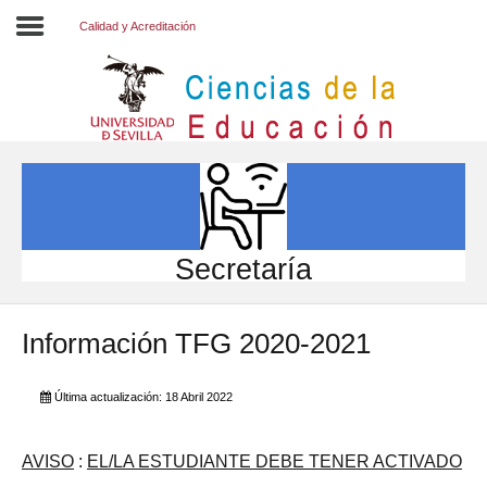
Calidad y Acreditación
Inicio
EL CENTRO
ESTUDIOS
INVESTIGACIÓN
Secretaría
PARTICIPA
Información TFG 2020-2021
INTERNACIONAL
Directorio FCCE
Última actualización: 18 Abril 2022
AVISO
:
EL/LA ESTUDIANTE DEBE TENER ACTIVADO