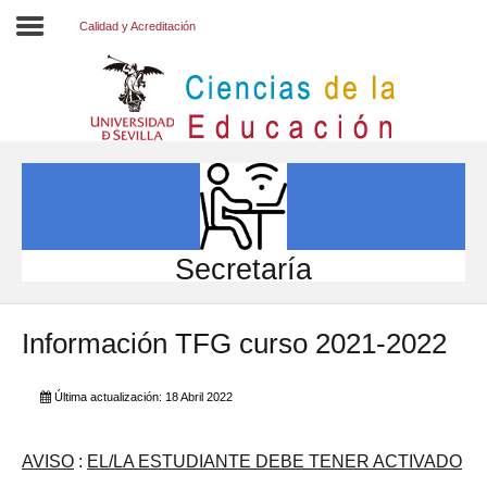
Calidad y Acreditación
Inicio
EL CENTRO
ESTUDIOS
INVESTIGACIÓN
Secretaría
PARTICIPA
Información TFG curso 2021-2022
INTERNACIONAL
Directorio FCCE
Última actualización: 18 Abril 2022
AVISO
:
EL/LA ESTUDIANTE DEBE TENER ACTIVADO