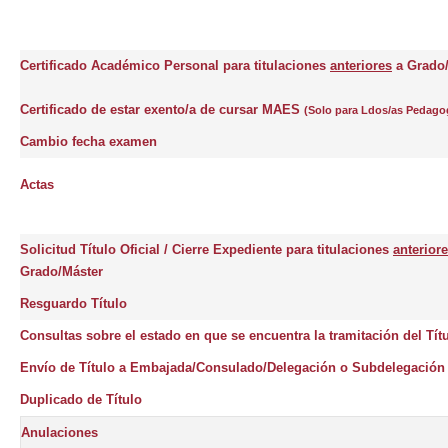
Certificado Académico Personal para titulaciones
anteriores
a Gra
Certificado de estar exento/a de cursar MAES
(Solo para Ldos/as Pedago
Cambio fecha examen
Acta
Solicitud Título Oficial / Cierre Expediente para titulaciones
anterior
Grado/Máster
Resguardo Título
Consultas sobre el estado en que se encuentra la tramitación del Títu
Envío de Título a Embajada/Consulado/Delegación o Subdelegación
Duplicado de Título
Anulaciones