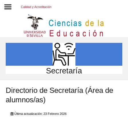
Calidad y Acreditación
Inicio
EL CENTRO
ESTUDIOS
INVESTIGACIÓN
Secretaría
PARTICIPA
Directorio de Secretaría (Área de
INTERNACIONAL
alumnos/as)
Directorio FCCE
Última actualización: 23 Febrero 2026