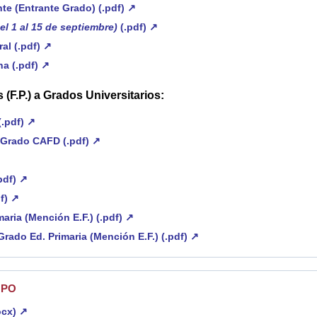
te (Entrante Grado) (.pdf) ↗
el 1 al 15 de septiembre)
(.pdf) ↗
al (.pdf) ↗
a (.pdf) ↗
 (F.P.) a Grados Un
iversitarios:
.pdf) ↗
 Grado CAFD (.pdf) ↗
pdf) ↗
df) ↗
aria (Mención E.F.) (.pdf) ↗
ado Ed. Primaria (Mención E.F.) (.pdf) ↗
UPO
ocx) ↗