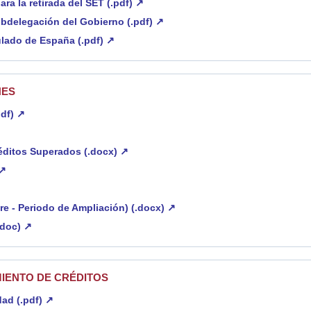
a la retirada del SET (.pdf) ↗
Subdelegación del Gobierno (.pdf) ↗
ulado de España (.pdf) ↗
NES
pdf) ↗
éditos Superados (.docx) ↗
 ↗
re - Periodo de Ampliación) (.docx) ↗
.doc) ↗
MIENTO DE CRÉDITOS
dad (.pdf) ↗