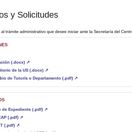
os y Solicitudes
al trámite administrativo que desee iniciar ante la Secretaría del Centr
NES
ación (.docx) ↗
torio de la US (.docx) ↗
bio de Tutor/a o Departamento (.pdf) ↗
OS
re de Expediente (.pdf) ↗
CAP (.pdf) ↗
T (.pdf) ↗