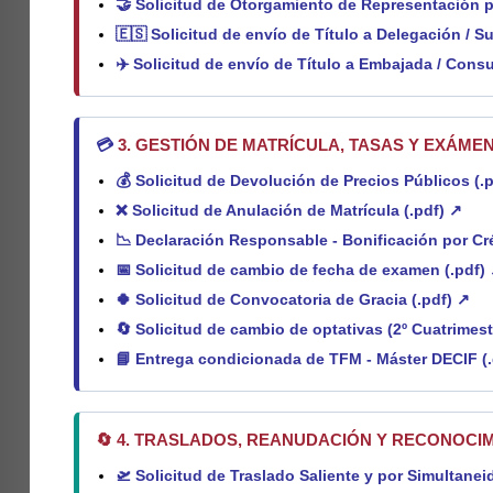
🤝
Solicitud de Otorgamiento de Representación par
🇪🇸
Solicitud de envío de Título a Delegación / 
✈️
Solicitud de envío de Título a Embajada / Cons
💳
3. GESTIÓN DE MATRÍCULA, TASAS Y EXÁME
💰
Solicitud de Devolución de Precios Públicos (.
❌
Solicitud de Anulación de Matrícula (.pdf) ↗
📉
Declaración Responsable - Bonificación por Cr
📅
Solicitud de cambio de fecha de examen (.pdf)
🍀
Solicitud de Convocatoria de Gracia (.pdf) ↗
🔄
Solicitud de cambio de optativas (2º Cuatrimest
📘
Entrega condicionada de TFM - Máster DECIF (
🔄 4. TRASLADOS, REANUDACIÓN Y RECONOCI
🛫
Solicitud de Traslado Saliente y por Simultanei