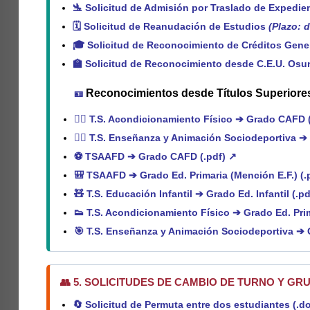
🛬
Solicitud de Admisión por Traslado de Expedien
🗓️
Solicitud de Reanudación de Estudios
(Plazo: d
🎓
Solicitud de Reconocimiento de Créditos Gener
🏫
Solicitud de Reconocimiento desde C.E.U. Osun
Reconocimientos desde Títulos Superiores
🪪
🏃‍♂️
T.S. Acondicionamiento Físico ➔ Grado CAFD (
🤸‍♂️
T.S. Enseñanza y Animación Sociodeportiva ➔
⚽
TSAAFD ➔ Grado CAFD (.pdf) ↗
🎒
TSAAFD ➔ Grado Ed. Primaria (Mención E.F.) (.
🧸
T.S. Educación Infantil ➔ Grado Ed. Infantil (.p
👟
T.S. Acondicionamiento Físico ➔ Grado Ed. Prim
🎯
T.S. Enseñanza y Animación Sociodeportiva ➔ Gr
👥 5. SOLICITUDES DE CAMBIO DE TURNO Y GR
🔄
Solicitud de Permuta entre dos estudiantes (.d