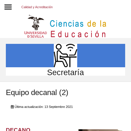
Calidad y Acreditación
Inicio
EL CENTRO
ESTUDIOS
INVESTIGACIÓN
Secretaría
PARTICIPA
Equipo decanal (2)
INTERNACIONAL
Directorio FCCE
Última actualización: 13 Septiembre 2021
DECANO