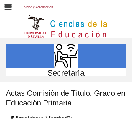
Calidad y Acreditación
Inicio
EL CENTRO
ESTUDIOS
INVESTIGACIÓN
Secretaría
PARTICIPA
Actas Comisión de Título. Grado en
INTERNACIONAL
Educación Primaria
Directorio FCCE
Última actualización: 05 Diciembre 2025