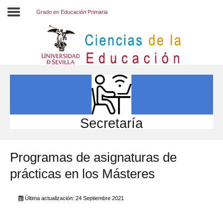
Grado en Educación Primaria
Inicio
EL CENTRO
ESTUDIOS
INVESTIGACIÓN
Secretaría
PARTICIPA
Programas de asignaturas de
INTERNACIONAL
prácticas en los Másteres
Directorio FCCE
Última actualización: 24 Septiembre 2021