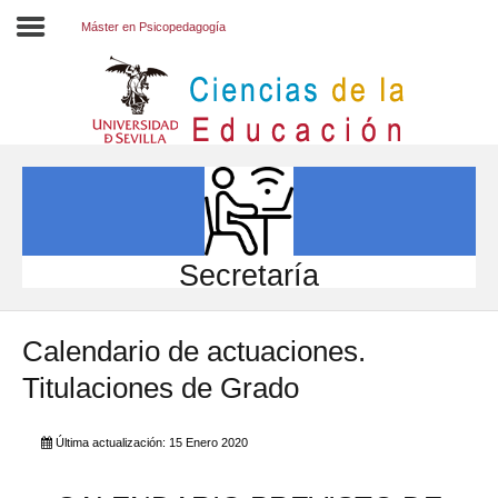
Máster en Psicopedagogía
Inicio
EL CENTRO
ESTUDIOS
INVESTIGACIÓN
Secretaría
PARTICIPA
Calendario de actuaciones.
INTERNACIONAL
Titulaciones de Grado
Directorio FCCE
Última actualización: 15 Enero 2020