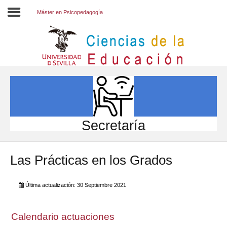
Máster en Psicopedagogía
Inicio
EL CENTRO
ESTUDIOS
INVESTIGACIÓN
Secretaría
PARTICIPA
Las Prácticas en los Grados
INTERNACIONAL
Directorio FCCE
Última actualización: 30 Septiembre 2021
Calendario actuaciones