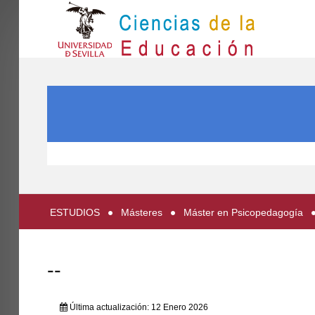
IN
Inicio
BUSCAR...
EL CENTRO
ESTUDIOS
INVESTIGACIÓN
PARTICIPA
ESTUDIOS
Másteres
Máster en Psicopedagogía
INTERNACIONAL
Directorio FCCE
--
Última actualización: 12 Enero 2026