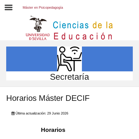
Máster en Psicopedagogía
Inicio
EL CENTRO
ESTUDIOS
INVESTIGACIÓN
Secretaría
PARTICIPA
Horarios Máster DECIF
INTERNACIONAL
Directorio FCCE
Última actualización: 29 Junio 2026
Horarios