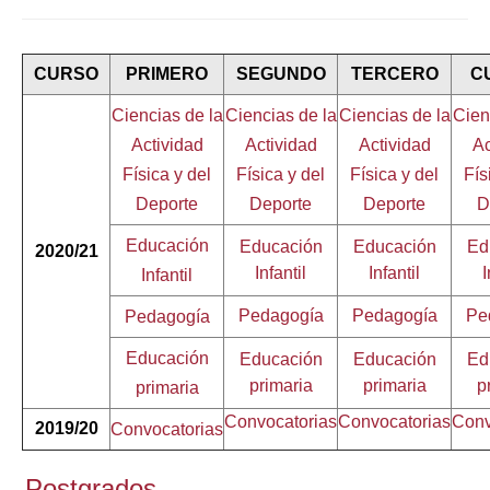
CURSO
PRIMERO
SEGUNDO
TERCERO
C
Ciencias de la
Ciencias de la
Ciencias de la
Cien
Actividad
Actividad
Actividad
Ac
Física y del
Física y del
Física y del
Fís
Deporte
Deporte
Deporte
D
Educación
Educación
Educación
Ed
2020/21
Infantil
Infantil
I
Infantil
Pedagogía
Pedagogía
Pe
Pedagogía
Educación
Educación
Educación
Ed
primaria
primaria
p
primaria
Convocatorias
Convocatorias
Conv
2019/20
Convocatorias
Postgrados