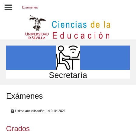
Exámenes
Inicio
EL CENTRO
ESTUDIOS
INVESTIGACIÓN
Secretaría
PARTICIPA
Exámenes
INTERNACIONAL
Directorio FCCE
Última actualización: 14 Julio 2021
Grados