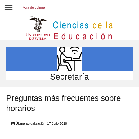
Aula de cultura
Inicio
EL CENTRO
ESTUDIOS
INVESTIGACIÓN
Secretaría
PARTICIPA
Preguntas más frecuentes sobre
INTERNACIONAL
horarios
Directorio FCCE
Última actualización: 17 Julio 2019