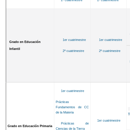
1er cuatrimestre
1er cuatrimestre
Grado en Educación
Infantil
2º cuatrimestre
2º cuatrimestre
1er cuatrimestre
Prácticas
Fundamentos de CC
de la Materia
T
1er cuatrimestre
Prácticas de
Grado en Educación Primaria
Ciencias de la Tierra