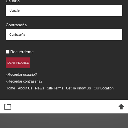
Usuario
Contraseña
Recuérdeme
IDENTIFICARSE
¿Recordar usuario?
¿Recordar contraseña?
Home
About Us
News
Site Terms
Get To Know Us
Our Location
Desktop Version