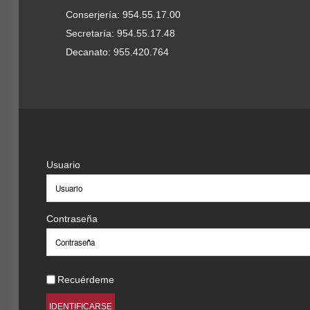
Conserjería: 954.55.17.00
En la siguiente dirección:
https://educacion.us.es/noticias/4
Secretaría: 954.55.17.48
Decanato: 955.420.764
Usuario
Contraseña
Recuérdeme
IDENTIFICARSE