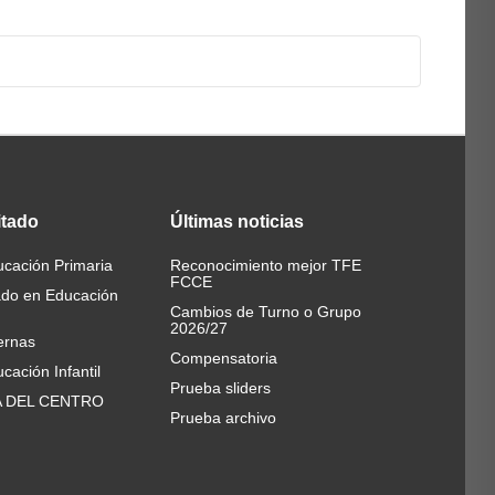
s al propio TFG y a las Prácticas Externas con carácter
.
itado
Últimas
noticias
guiente al que le fue asignado.
cación Primaria
Reconocimiento mejor TFE
FCCE
ado en Educación
Cambios de Turno o Grupo
2026/27
ernas
Compensatoria
cación Infantil
Prueba sliders
A DEL CENTRO
Prueba archivo