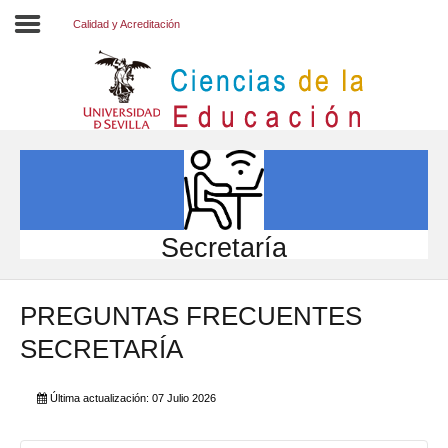
Calidad y Acreditación
Inicio
EL CENTRO
ESTUDIOS
INVESTIGACIÓN
Secretaría
PARTICIPA
PREGUNTAS FRECUENTES
INTERNACIONAL
SECRETARÍA
Directorio FCCE
Última actualización: 07 Julio 2026