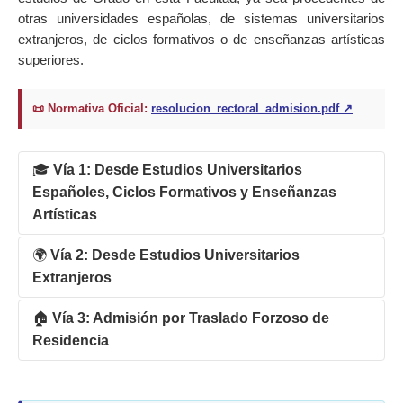
otras universidades españolas, de sistemas universitarios
extranjeros, de ciclos formativos o de enseñanzas artísticas
superiores.
📜 Normativa Oficial:
resolucion_rectoral_admision.pdf ↗
🎓
Vía 1: Desde Estudios Universitarios
Españoles, Ciclos Formativos y Enseñanzas
Artísticas
🌍
Vía 2: Desde Estudios Universitarios
ℹ️ Información General y Requisitos
Extranjeros
Plazo de presentación de solicitudes:
Del 1 de
mayo al 31 de julio.
🏠
Vía 3: Admisión por Traslado Forzoso de
ℹ️ Requisitos para Títulos Extranjeros (Estudios
Residencia
sin Homologar)
⚠️ IMPORTANTE:
Este trámite se solicita
Para estudiantes procedentes de sistemas educativos
exclusivamente de forma online a través del
💼 Regulación de Traslados Extraordinarios
extranjeros que hayan realizado estudios parciales, o