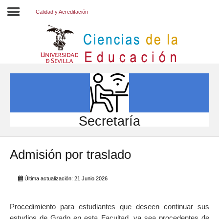
Calidad y Acreditación
Inicio
EL CENTRO
ESTUDIOS
INVESTIGACIÓN
Secretaría
PARTICIPA
Admisión por traslado
INTERNACIONAL
Directorio FCCE
Última actualización: 21 Junio 2026
Procedimiento para estudiantes que deseen continuar sus
estudios de Grado en esta Facultad, ya sea procedentes de