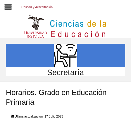
Calidad y Acreditación
Inicio
EL CENTRO
ESTUDIOS
INVESTIGACIÓN
Secretaría
PARTICIPA
Horarios. Grado en Educación
INTERNACIONAL
Primaria
Directorio FCCE
Última actualización: 17 Julio 2023