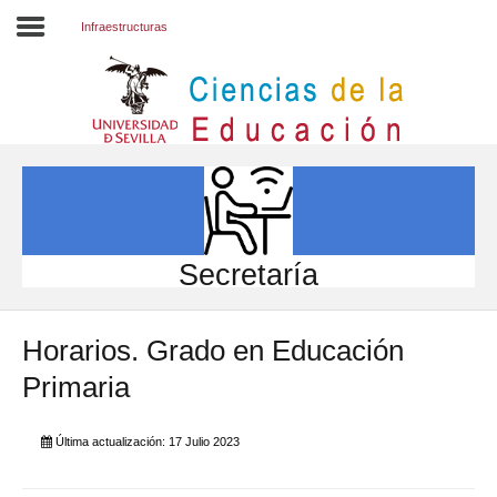
Infraestructuras
Inicio
EL CENTRO
ESTUDIOS
INVESTIGACIÓN
Secretaría
PARTICIPA
Horarios. Grado en Educación
INTERNACIONAL
Primaria
Directorio FCCE
Última actualización: 17 Julio 2023