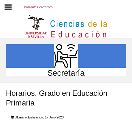
Estudiantes entrantes
Inicio
EL CENTRO
ESTUDIOS
INVESTIGACIÓN
Secretaría
PARTICIPA
Horarios. Grado en Educación
INTERNACIONAL
Primaria
Directorio FCCE
Última actualización: 17 Julio 2023