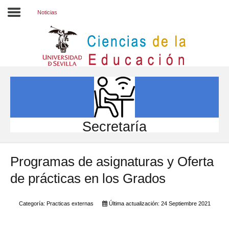
Noticias
Inicio
EL CENTRO
ESTUDIOS
INVESTIGACIÓN
Secretaría
PARTICIPA
Programas de asignaturas y Oferta
INTERNACIONAL
de prácticas en los Grados
Directorio FCCE
Categoría:
Practicas externas
Última actualización: 24 Septiembre 2021