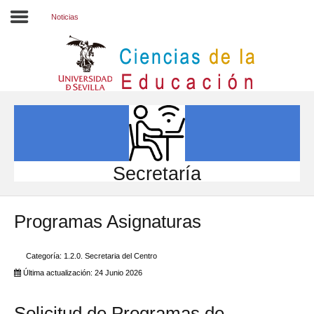
Noticias
Inicio
EL CENTRO
ESTUDIOS
INVESTIGACIÓN
Secretaría
PARTICIPA
Programas Asignaturas
INTERNACIONAL
Directorio FCCE
Categoría:
1.2.0. Secretaria del Centro
Última actualización: 24 Junio 2026
Solicitud de Programas de