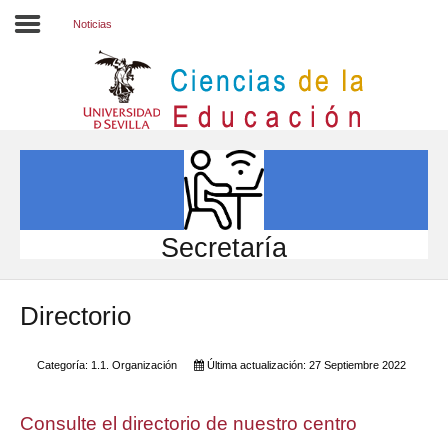
Noticias
Inicio
EL CENTRO
ESTUDIOS
INVESTIGACIÓN
Secretaría
PARTICIPA
Directorio
INTERNACIONAL
Directorio FCCE
Categoría:
1.1. Organización
Última actualización: 27 Septiembre 2022
Consulte el directorio de nuestro centro