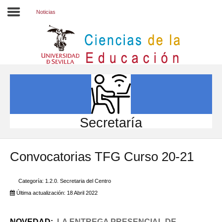
Noticias
Inicio
EL CENTRO
ESTUDIOS
INVESTIGACIÓN
Secretaría
PARTICIPA
Convocatorias TFG Curso 20-21
INTERNACIONAL
Directorio FCCE
Categoría:
1.2.0. Secretaria del Centro
Última actualización: 18 Abril 2022
NOVEDAD:
LA ENTREGA PRESENCIAL DE