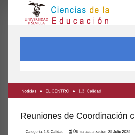
IN
Inicio
BUSCAR...
EL CENTRO
ESTUDIOS
INVESTIGACIÓN
PARTICIPA
Noticias
EL CENTRO
1.3. Calidad
INTERNACIONAL
Directorio FCCE
Reuniones de Coordinación co
Categoría:
1.3. Calidad
Última actualización: 25 Julio 2025