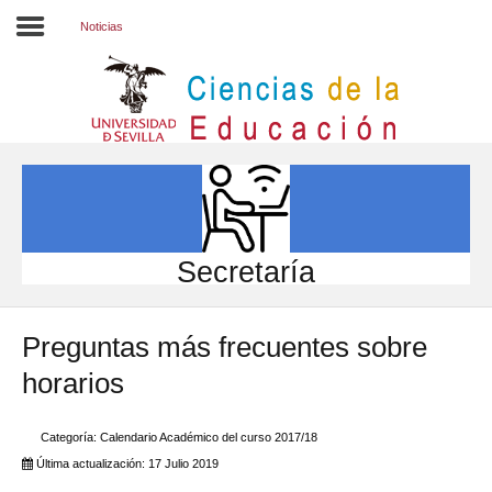
Noticias
Inicio
EL CENTRO
ESTUDIOS
INVESTIGACIÓN
Secretaría
PARTICIPA
Preguntas más frecuentes sobre
INTERNACIONAL
horarios
Directorio FCCE
Categoría:
Calendario Académico del curso 2017/18
Última actualización: 17 Julio 2019