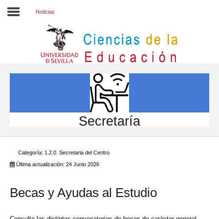
Noticias
Inicio
EL CENTRO
ESTUDIOS
INVESTIGACIÓN
Secretaría
PARTICIPA
Categoría:
1.2.0. Secretaria del Centro
INTERNACIONAL
Última actualización: 24 Junio 2026
Directorio FCCE
Becas y Ayudas al Estudio
Consulta las distintas convocatorias de becas de carácter general,