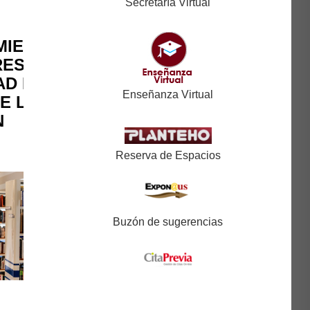
Secretaría Virtual
MIENTOS A
ES TFE DE
AD DE
Enseñanza Virtual
E LA
N
Reserva de Espacios
Buzón de sugerencias