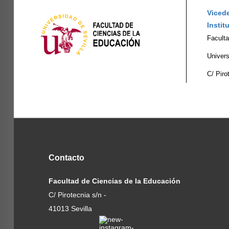
Viced
Instit
Facult
Univers
C/ Piro
Contacto
Facultad de Ciencias de la Educación
C/ Pirotecnia s/n -
41013 Sevilla