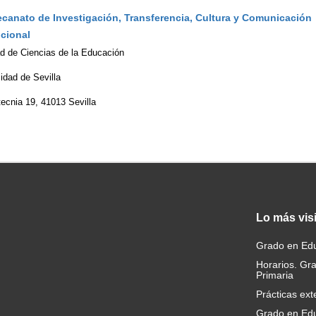
ecanato de Investigación, Transferencia, Cultura y Comunicación
ucional
ad de Ciencias de la Educación
idad de Sevilla
tecnia 19, 41013 Sevilla
Lo
más vis
Grado en Edu
Horarios. Gr
Primaria
Prácticas ext
Grado en Edu