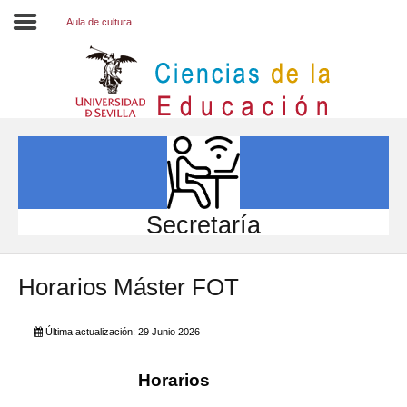
Aula de cultura
Inicio
EL CENTRO
ESTUDIOS
INVESTIGACIÓN
Secretaría
PARTICIPA
Horarios Máster FOT
INTERNACIONAL
Directorio FCCE
Última actualización: 29 Junio 2026
Horarios