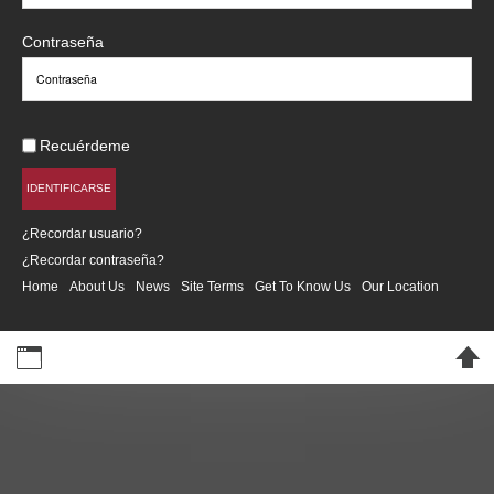
Contraseña
Recuérdeme
IDENTIFICARSE
¿Recordar usuario?
¿Recordar contraseña?
Home
About Us
News
Site Terms
Get To Know Us
Our Location
Desktop Version