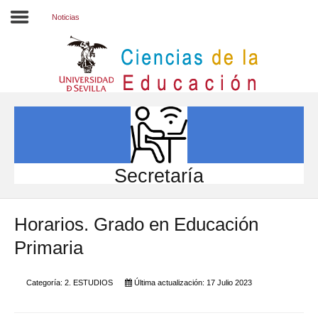
Noticias
Inicio
EL CENTRO
ESTUDIOS
INVESTIGACIÓN
Secretaría
PARTICIPA
Horarios. Grado en Educación
INTERNACIONAL
Primaria
Directorio FCCE
Categoría:
2. ESTUDIOS
Última actualización: 17 Julio 2023