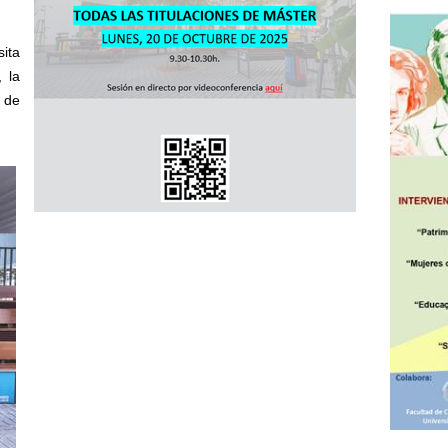
ita
 la
 de