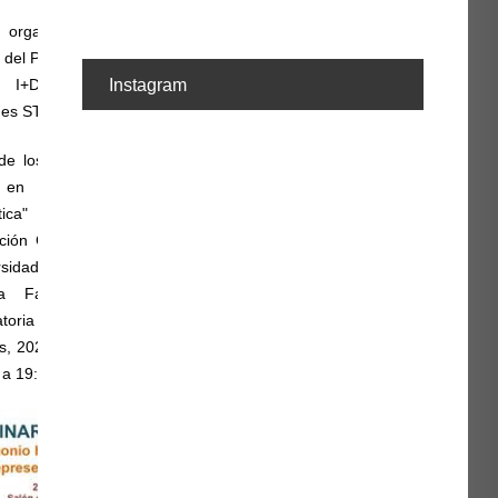
ad organizada por el Museo Pedagógico, bajo la
 del Profesor Titular Pablo Álvarez, en el marco del
o I+D+I: "Inclusión laboral femenina en las
Instagram
ones STEAM.
 de los discursos sobre las mujeres en el ámbito
en la manualística escolar de la España
tica" PID2023-149084OB-I00. Plan Estatal de
ación Científica y Técnica de Innovación. Colabora
rsidade do Estado de Rio de Janeiro, CNPQ, así
a Facultad de Ciencias de la Educación
toria de Ayudas para la realización de Iniciativas
s, 2025). Tendrá lugar el 29 de octubre, miércoles,
 a 19:15, en el Aula de Grados.