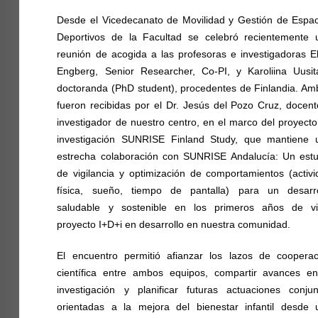
Desde el Vicedecanato de Movilidad y Gestión de Espac
Deportivos de la Facultad se celebró recientemente 
reunión de acogida a las profesoras e investigadoras E
Engberg, Senior Researcher, Co-PI, y Karoliina Uusita
doctoranda (PhD student), procedentes de Finlandia. Am
fueron recibidas por el Dr. Jesús del Pozo Cruz, docen
investigador de nuestro centro, en el marco del proyect
investigación SUNRISE Finland Study, que mantiene 
estrecha colaboración con SUNRISE Andalucía: Un estu
de vigilancia y optimización de comportamientos (activ
física, sueño, tiempo de pantalla) para un desarro
saludable y sostenible en los primeros años de vi
proyecto I+D+i en desarrollo en nuestra comunidad.
El encuentro permitió afianzar los lazos de cooperac
científica entre ambos equipos, compartir avances en
investigación y planificar futuras actuaciones conjun
orientadas a la mejora del bienestar infantil desde 