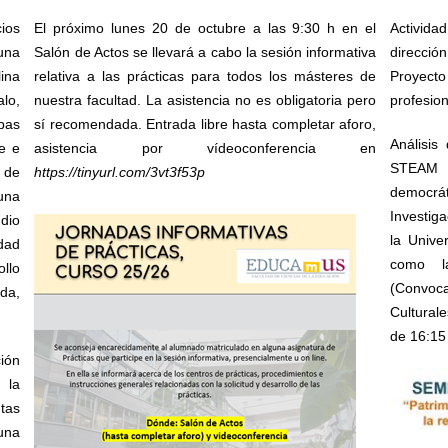
ios
El próximo lunes 20 de octubre a las 9:30 h en el
Activid
una
Salón de Actos se llevará a cabo la sesión informativa
dirección
lina
relativa a las prácticas para todos los másteres de
Proyect
lo,
nuestra facultad. La asistencia no es obligatoria pero
profesi
bas
sí recomendada. Entrada libre hasta completar aforo,
Análisis
te e
asistencia por vídeoconferencia en
STEAM 
o de
https://tinyurl.com/3vt3f53p
democrá
una
Investig
dio
la Unive
idad
como l
llo
(Convoca
da,
Culturale
de 16:15
ión
 la
tas
una