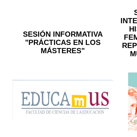
INT
H
SESIÓN INFORMATIVA
FEM
"PRÁCTICAS EN LOS
REP
MÁSTERES"
M