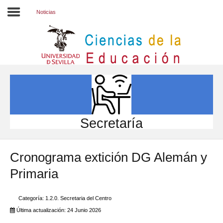
Noticias
Inicio
EL CENTRO
ESTUDIOS
INVESTIGACIÓN
Secretaría
PARTICIPA
Cronograma extición DG Alemán y
INTERNACIONAL
Primaria
Directorio FCCE
Categoría:
1.2.0. Secretaria del Centro
Última actualización: 24 Junio 2026