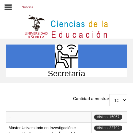
Noticias
Inicio
EL CENTRO
ESTUDIOS
INVESTIGACIÓN
Secretaría
PARTICIPA
INTERNACIONAL
Cantidad a mostrar
Directorio FCCE
--
Visitas: 15067
Máster Universitario en Investigación e
Visitas: 22792