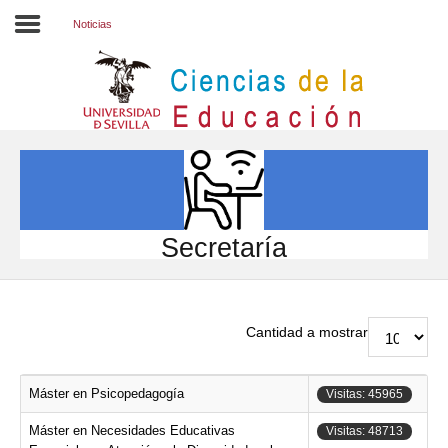
Noticias
Inicio
EL CENTRO
ESTUDIOS
INVESTIGACIÓN
Secretaría
PARTICIPA
INTERNACIONAL
Cantidad a mostrar
Directorio FCCE
Máster en Psicopedagogía
Visitas: 45965
Máster en Necesidades Educativas
Visitas: 48713