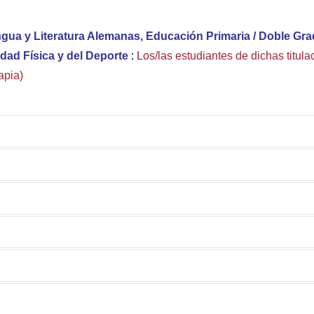
gua y Literatura Alemanas, Educación Primaria / Doble Gr
idad Física y del Deporte
:
Los/las estudiantes de dichas titula
apia)
 Facultad Ciencias de la Educación
S QUE LEAN DETENIDAMENTE LOS SIGUIENTES MANUALES PARA