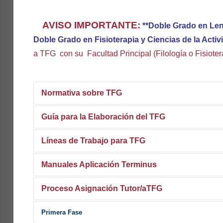
AVISO IMPORTANTE:
**Doble Grado en Len
Doble Grado en Fisioterapia y Ciencias de la Activ
a TFG con su Facultad Principal (Filología o Fisioter
Normativa sobre TFG
Guía para la Elaboración del TFG
Normativa sobre Trabajos Fin de Estudios US
Resolución Rectoral sobre Trabajos Fin de Estudios de la
Líneas de Trabajo para TFG
Manuales Aplicación Terminus
Infografía para la correcta matriculación del TFG
Lineas de trabajo por departamento y área
Grado en Educación Primaria
Proceso Asignación Tutor/aTFG
SE RECOMIENDA A TODAS LAS PARTES IMPLICADA
Grado en Educación Infantil
APLICACIÓN
Primera Fase